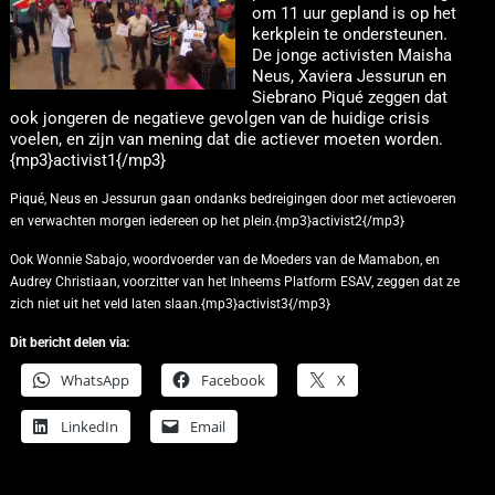
om 11 uur gepland is op het
kerkplein te ondersteunen.
De jonge activisten Maisha
Neus, Xaviera Jessurun en
Siebrano Piqué zeggen dat
ook jongeren de negatieve gevolgen van de huidige crisis
voelen, en zijn van mening dat die actiever moeten worden.
{mp3}activist1{/mp3}
Piqué, Neus en Jessurun gaan ondanks bedreigingen door met actievoeren
en verwachten morgen iedereen op het plein.{mp3}activist2{/mp3}
Ook Wonnie Sabajo, woordvoerder van de Moeders van de Mamabon, en
Audrey Christiaan, voorzitter van het Inheems Platform ESAV, zeggen dat ze
zich niet uit het veld laten slaan.{mp3}activist3{/mp3}
Dit bericht delen via:
WhatsApp
Facebook
X
LinkedIn
Email