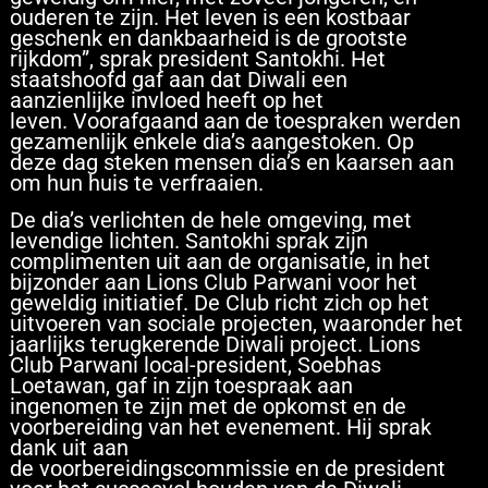
ouderen te zijn. Het leven is een kostbaar
geschenk en dankbaarheid is de grootste
rijkdom”, sprak president Santokhi. Het
staatshoofd gaf aan dat Diwali een
aanzienlijke invloed heeft op het
leven. Voorafgaand aan de toespraken werden
gezamenlijk enkele dia’s aangestoken. Op
deze dag steken mensen dia’s en kaarsen aan
om hun huis te verfraaien.
De dia’s verlichten de hele omgeving, met
levendige lichten. Santokhi sprak zijn
complimenten uit aan de organisatie, in het
bijzonder aan Lions Club Parwani voor het
geweldig initiatief. De Club richt zich op het
uitvoeren van sociale projecten, waaronder het
jaarlijks terugkerende Diwali project. Lions
Club Parwani local-president, Soebhas
Loetawan, gaf in zijn toespraak aan
ingenomen te zijn met de opkomst en de
voorbereiding van het evenement. Hij sprak
dank uit aan
de voorbereidingscommissie en de president