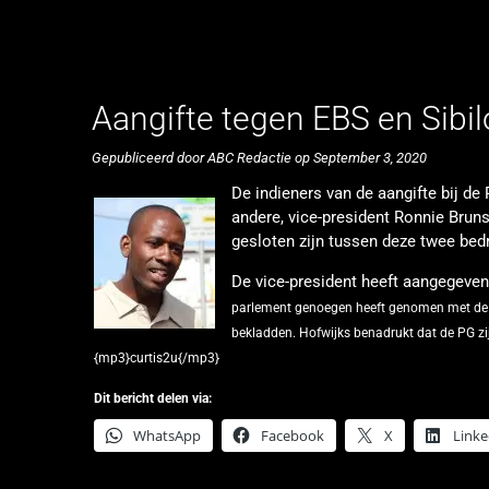
Aangifte tegen EBS en Sib
Gepubliceerd door ABC Redactie op September 3, 2020
De indieners van de aangifte bij de 
andere, vice-president Ronnie Bruns
gesloten zijn tussen deze twee bedr
De vice-president heeft aangegeven 
parlement genoegen heeft genomen met de ver
bekladden.
Hofwijks benadrukt dat de PG zi
{mp3}curtis2u{/mp3}
Dit bericht delen via:
WhatsApp
Facebook
X
Linke