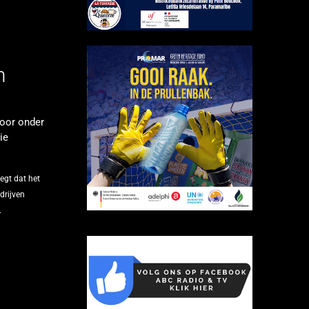
n
door onder
ie
egt dat het
drijven
.